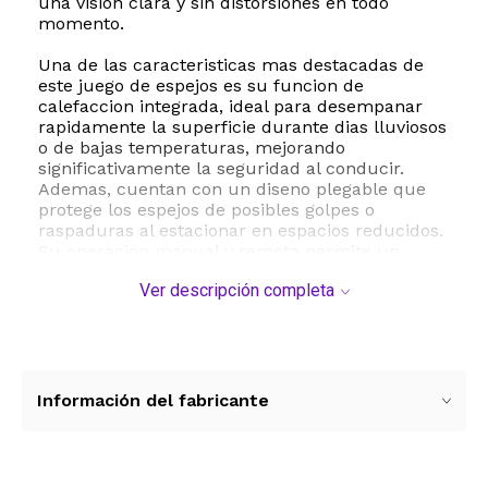
una vision clara y sin distorsiones en todo
momento.
Una de las caracteristicas mas destacadas de
este juego de espejos es su funcion de
calefaccion integrada, ideal para desempanar
rapidamente la superficie durante dias lluviosos
o de bajas temperaturas, mejorando
significativamente la seguridad al conducir.
Ademas, cuentan con un diseno plegable que
protege los espejos de posibles golpes o
raspaduras al estacionar en espacios reducidos.
Su operacion manual y remota permite un
ajuste comodo y preciso segun las necesidades
Ver descripción completa
del conductor.
La instalacion es sumamente sencilla gracias a
su diseno de montaje en puerta que se adapta
perfectamente a los puntos de fijacion originales
del vehiculo, sin necesidad de realizar
Información del fabricante
modificaciones complejas. Al elegir este kit de la
marca TRQ, aseguras un ajuste perfecto y una
durabilidad prolongada respaldada por
estandares de fabricacion de primer nivel.