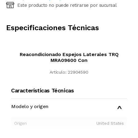
Este producto no puede retirarse por sucursal
Ingresá código postal (sólo números)
CALCULAR
Especificaciones Técnicas
Reacondicionado Espejos Laterales TRQ
MRA09600 Con
Artículo:
22904590
Características Técnicas
Modelo y origen
Origen
United States