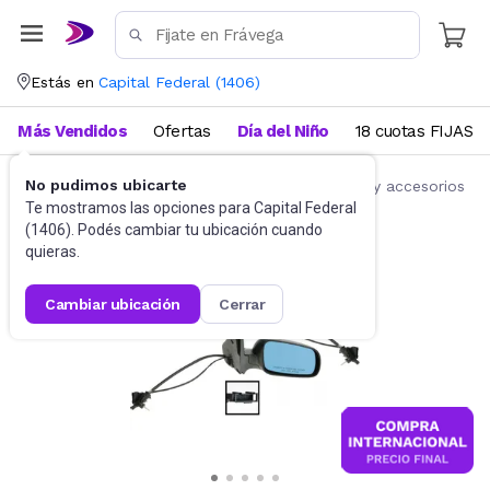
Estás en
Capital Federal
(
1406
)
Más Vendidos
Ofertas
Día del Niño
18 cuotas FIJAS
No pudimos ubicarte
Accesorios para autos y motos
Repuestos y accesorios
Te mostramos las opciones para
Capital Federal
(
1406
). Podés cambiar tu ubicación cuando
quieras.
cambiar ubicación
cerrar