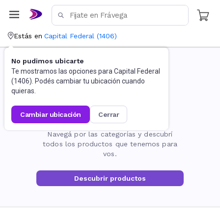
Estás en
Capital Federal
(
1406
)
No pudimos ubicarte
Te mostramos las opciones para
Capital Federal
(
1406
). Podés cambiar tu ubicación cuando
quieras.
cambiar ubicación
cerrar
La página no existe
Navegá por las categorías y descubrí
todos los productos que tenemos para
vos.
Descubrir productos