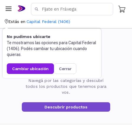
Estás en
Capital Federal
(
1406
)
No pudimos ubicarte
Te mostramos las opciones para
Capital Federal
(
1406
). Podés cambiar tu ubicación cuando
quieras.
cambiar ubicación
cerrar
La página no existe
Navegá por las categorías y descubrí
todos los productos que tenemos para
vos.
Descubrir productos