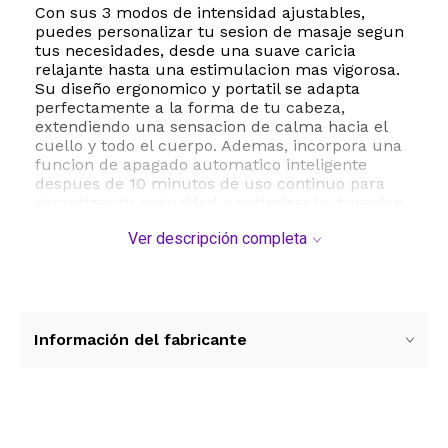
Con sus 3 modos de intensidad ajustables,
puedes personalizar tu sesion de masaje segun
tus necesidades, desde una suave caricia
relajante hasta una estimulacion mas vigorosa.
Su diseño ergonomico y portatil se adapta
perfectamente a la forma de tu cabeza,
extendiendo una sensacion de calma hacia el
cuello y todo el cuerpo. Ademas, incorpora una
funcion de apagado automatico inteligente
despues de 10 minutos de uso continuo para
garantizar tu seguridad y optimizar la duracion
de la bateria.
Ver descripción completa
Este masajeador es sumamente facil de usar
mediante un unico boton de encendido y
seleccion de modos. Su bateria recargable
integrada te permite disfrutar de sesiones de
masaje sin la molestia de cables enredados.
Información del fabricante
Para su mantenimiento, simplemente limpia las
puntas con un paño suave ligeramente humedo
despues de cada uso.
Especificaciones tecnicas:
Ver más contenido