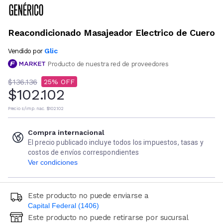
Reacondicionado Masajeador Electrico de Cuero
Glic
Vendido por
Producto de nuestra red de proveedores
$136.136
25
$102.102
Precio s/imp. nac.
$102.102
Compra internacional
El precio publicado incluye todos los impuestos, tasas y
costos de envíos correspondientes
Ver condiciones
Este producto no puede enviarse a
Capital Federal (1406)
Este producto no puede retirarse por sucursal
Ingresá código postal (sólo números)