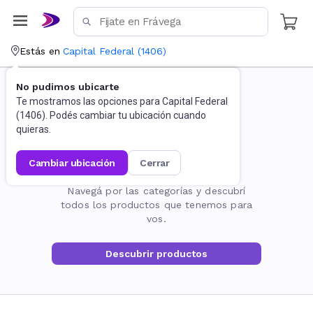
Estás en
Capital Federal
(
1406
)
No pudimos ubicarte
Te mostramos las opciones para
Capital Federal
(
1406
). Podés cambiar tu ubicación cuando
quieras.
cambiar ubicación
cerrar
La página no existe
Navegá por las categorías y descubrí
todos los productos que tenemos para
vos.
Descubrir productos