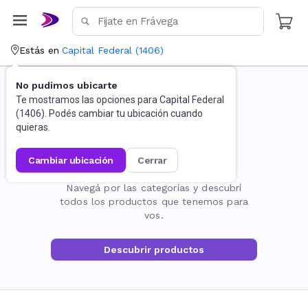
Estás en
Capital Federal
(
1406
)
No pudimos ubicarte
Te mostramos las opciones para
Capital Federal
(
1406
). Podés cambiar tu ubicación cuando
quieras.
cambiar ubicación
cerrar
La página no existe
Navegá por las categorías y descubrí
todos los productos que tenemos para
vos.
Descubrir productos