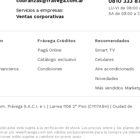
cobranzas@fravega.com.ar
0810 333 8
LU-VI de 08:00 
Servicios a empresas:
SA de 09:00 a 1
Ventas corporativas
om
Frávega Créditos
Recomendados
Pagá Online
Smart TV
Catálogo exclusivo
Celulares
nancieros
Condiciones
Aire acondicionado
Novedades
Más vendidos Market
com.
Frávega S.A.C.I. e I. | Larrea 1106 2° Piso (C1117ABH) | Ciudad de
blicados está sujeta a la verificación de stock. Los precios online y los planes de
m.ar y/o www.fravega.com son válidos exclusivamente para la compra vía intern
iones están sujetas a cambios sin previo aviso.