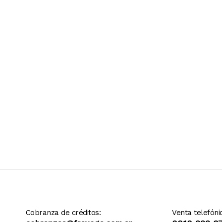
Ver más contenido
Cobranza de créditos:
Venta telefóni