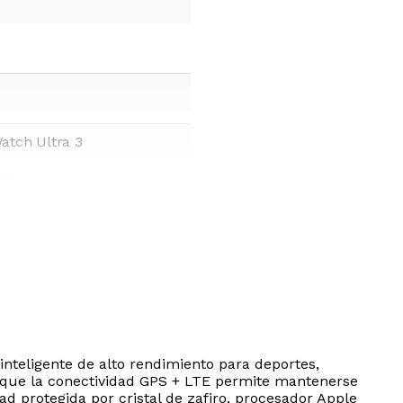
atch Ultra 3
na
eligente de alto rendimiento para deportes,
ras que la conectividad GPS + LTE permite mantenerse
d protegida por cristal de zafiro, procesador Apple