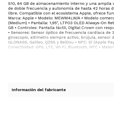
S10, 64 GB de almacenamiento interno y una amplia va
de doble frecuencia y autonomía de hasta 42 horas de
libre. Compatible con el ecosistema Apple, ofrece fu
Marca: Apple • Modelo: MEWM4LW/A • Modelo comercial
(Medium) • Pantalla: 1,95", LTPO3 OLED Always-On Reti
GB • Controles: Pantalla táctil, Digital Crown con resp
• Sensores: Sensor óptico de frecuencia cardíaca de 
giroscopio, altímetro siempre activo, brújula, sensor
GLONASS, Galileo, QZSS y BeiDou • NFC: Sí (Apple Pay
Conectividad: GPS, LTE, Wi-Fi, Bluetooth, NFC • Materia
Información del fabricante