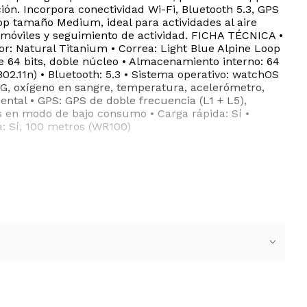
n. Incorpora conectividad Wi-Fi, Bluetooth 5.3, GPS
p tamaño Medium, ideal para actividades al aire
 móviles y seguimiento de actividad. FICHA TÉCNICA •
: Natural Titanium • Correa: Light Blue Alpine Loop
de 64 bits, doble núcleo • Almacenamiento interno: 64
(802.11n) • Bluetooth: 5.3 • Sistema operativo: watchOS
ECG, oxígeno en sangre, temperatura, acelerómetro,
ental • GPS: GPS de doble frecuencia (L1 + L5),
s en modo de bajo consumo • Carga rápida: Sí •
ua: Sí, 100 metros (WR100)