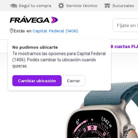
Seguí tu compra
Servicio técnico
Sucursales
Estás en
Capital Federal
(
1406
)
Categorías
Más Vendidos
Ofertas
18 cuotas FI
No pudimos ubicarte
Te mostramos las opciones para
Capital Federal
(
1406
). Podés cambiar tu ubicación cuando
Frávega
Informática
Smartwatch
quieras.
cambiar ubicación
cerrar