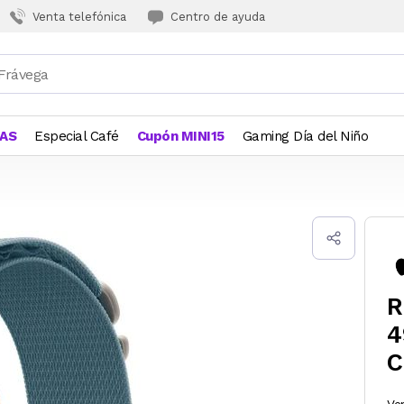
Venta telefónica
Centro de ayuda
JAS
Especial Café
Cupón MINI15
Gaming Día del Niño
R
4
C