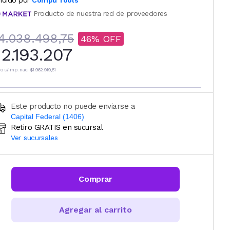
ndido por
Compu Tools
Producto de nuestra red de proveedores
4.038.498,75
46
2.193.207
io s/imp. nac.
$1.962.919,51
Este producto no puede enviarse a
Capital Federal (1406)
Retiro GRATIS en sucursal
Ingresá código postal (sólo números)
Ver sucursales
CALCULAR
Comprar
Agregar al carrito