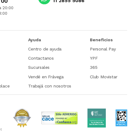
700
11 2855 5086
a 20:00
3:00
Ayuda
Beneficios
Centro de ayuda
Personal Pay
Contactanos
YPF
Sucursales
365
Vendé en Frávega
Club Movistar
place
Trabajá con nosotros
et