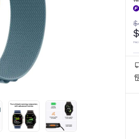
Ve
$
$
Prec