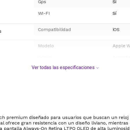
Gps
Sí
WI-FI
Sí
Compatibilidad
iOS
s
Modelo
Apple W
Origen
Argenti
Ver todas las especificaciones
premium diseñado para usuarios que buscan un reloj int
tural ofrece gran resistencia con un diseño liviano, mient
a pantalla Always-On Retina LTPO OLED de alta luminosida