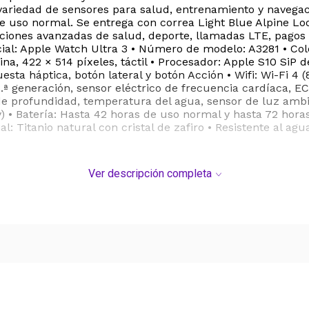
riedad de sensores para salud, entrenamiento y navegació
 uso normal. Se entrega con correa Light Blue Alpine Loo
nciones avanzadas de salud, deporte, llamadas LTE, pagos
: Apple Watch Ultra 3 • Número de modelo: A3281 • Color
na, 422 × 514 píxeles, táctil • Procesador: Apple S10 SiP 
uesta háptica, botón lateral y botón Acción • Wifi: Wi-Fi 4 
3.ª generación, sensor eléctrico de frecuencia cardíaca, 
 de profundidad, temperatura del agua, sensor de luz ambi
) • Batería: Hasta 42 horas de uso normal y hasta 72 hora
l: Titanio natural con cristal de zafiro • Resistente al ag
Ver descripción completa