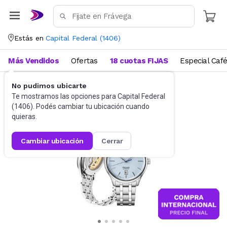
Estás en
Capital Federal
(
1406
)
Más Vendidos
Ofertas
18 cuotas FIJAS
Especial Caf
No pudimos ubicarte
Relojes
Relojes para hombre
Te mostramos las opciones para
Capital Federal
(
1406
). Podés cambiar tu ubicación cuando
quieras.
cambiar ubicación
cerrar