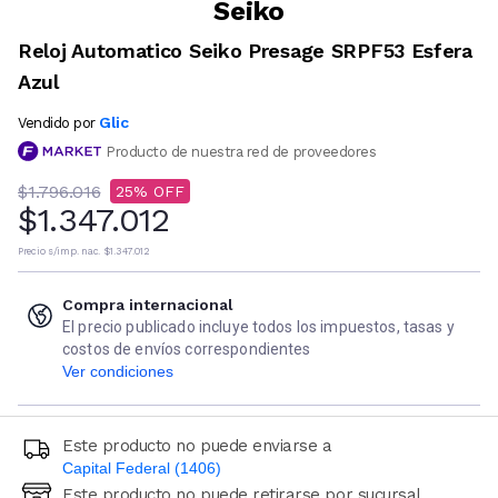
Seiko
Reloj Automatico Seiko Presage SRPF53 Esfera
Azul
Glic
Vendido por
Producto de nuestra red de proveedores
$1.796.016
25
$1.347.012
Precio s/imp. nac.
$1.347.012
Compra internacional
El precio publicado incluye todos los impuestos, tasas y
costos de envíos correspondientes
Ver condiciones
Este producto no puede enviarse a
Capital Federal (1406)
Este producto no puede retirarse por sucursal
Ingresá código postal (sólo números)