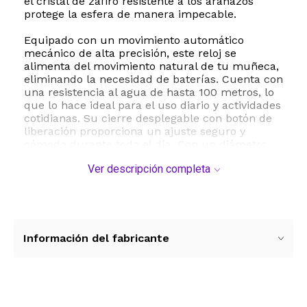
el cristal de zafiro resistente a los arañazos
protege la esfera de manera impecable.
Equipado con un movimiento automático
mecánico de alta precisión, este reloj se
alimenta del movimiento natural de tu muñeca,
eliminando la necesidad de baterías. Cuenta con
una resistencia al agua de hasta 100 metros, lo
que lo hace ideal para el uso diario y actividades
cotidianas. Su cierre desplegable con botón de
liberación proporciona un ajuste seguro y
cómodo durante todo el día. Con un diámetro
de caja de 42 mm y un grosor de 11.7 mm, el
Ver descripción completa
Seiko Presage es el accesorio perfecto para
complementar tanto atuendos formales como
casuales, consolidándose como una pieza
imprescindible en cualquier colección de relojes
de lujo.
Información del fabricante
ESTE PRODUCTO VIENE DE USA DENTRO DEL
MARCO DEL SERVICIO "PUERTA A PUERTA" QUE
RIGE PARA LOS ENVíOS POSTALES
INTERNACIONALES.