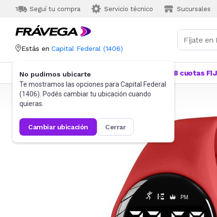
Seguí tu compra
Servicio técnico
Sucursales
Estás en
Capital Federal
(
1406
)
Categorías
Más Vendidos
Ofertas
18 cuotas FI
No pudimos ubicarte
Te mostramos las opciones para
Capital Federal
(
1406
). Podés cambiar tu ubicación cuando
Frávega
Relojes
Relojes para niños
quieras.
cambiar ubicación
cerrar