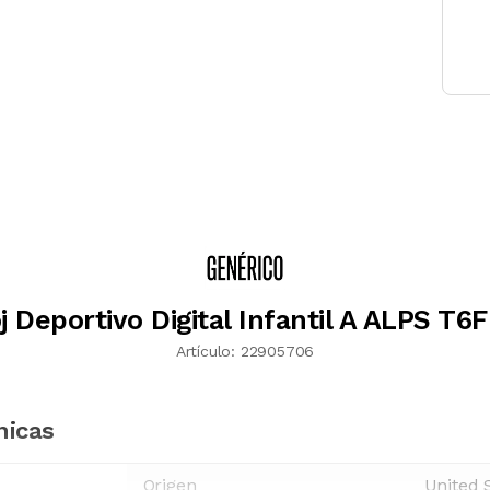
j Deportivo Digital Infantil A ALPS T6
Artículo:
22905706
nicas
Origen
United 