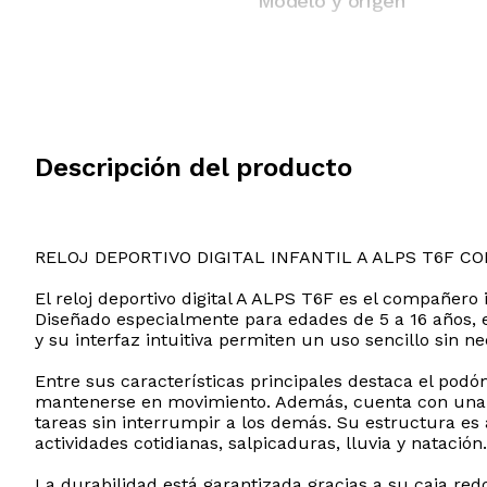
Modelo y origen
Descripción del producto
RELOJ DEPORTIVO DIGITAL INFANTIL A ALPS T6F CO
El reloj deportivo digital A ALPS T6F es el compañero
Diseñado especialmente para edades de 5 a 16 años, es
y su interfaz intuitiva permiten un uso sencillo sin n
Entre sus características principales destaca el podóm
mantenerse en movimiento. Además, cuenta con una al
tareas sin interrumpir a los demás. Su estructura es
actividades cotidianas, salpicaduras, lluvia y natación.
La durabilidad está garantizada gracias a su caja r