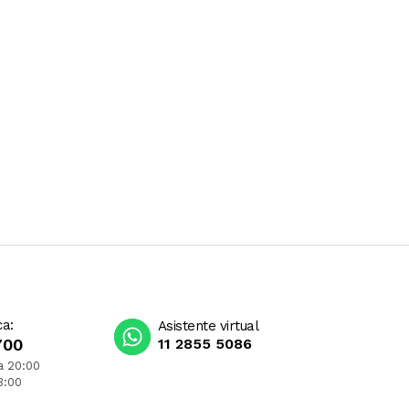
ca:
Asistente virtual
700
11 2855 5086
a 20:00
3:00