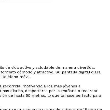
lo de vida activo y saludable de manera divertida.
formato cómodo y atractivo. Su pantalla digital clara
l teléfono móvil.
ia recorrida, motivando a los más jóvenes a
inas diarias, despertarse por la mañana o recordar
sión de hasta 50 metros, lo que lo hace perfecto para
diámetro y una cómoda correa de silicona de 18 mm de