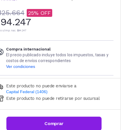
125.664
25
94.247
io s/imp. nac.
$94.247
Compra internacional
El precio publicado incluye todos los impuestos, tasas y
costos de envíos correspondientes
Ver condiciones
Este producto no puede enviarse a
Capital Federal (1406)
Este producto no puede retirarse por sucursal
Ingresá código postal (sólo números)
CALCULAR
Comprar