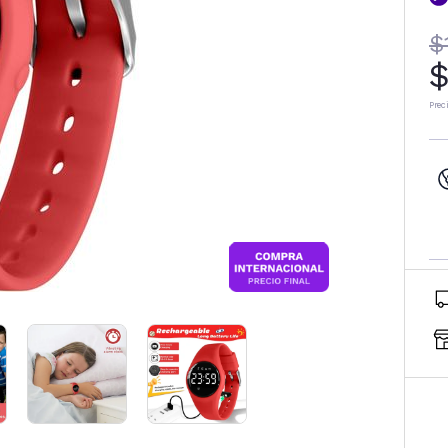
$
$
Prec