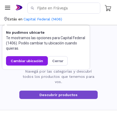
Estás en
Capital Federal
(
1406
)
No pudimos ubicarte
Te mostramos las opciones para
Capital Federal
(
1406
). Podés cambiar tu ubicación cuando
quieras.
cambiar ubicación
cerrar
La página no existe
Navegá por las categorías y descubrí
todos los productos que tenemos para
vos.
Descubrir productos