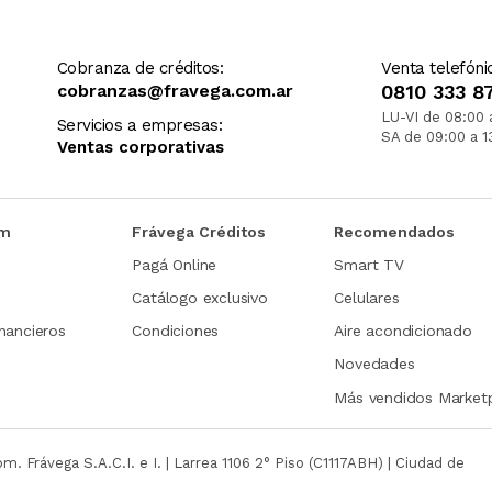
Cobranza de créditos:
Venta telefóni
cobranzas@fravega.com.ar
0810 333 8
LU-VI de 08:00 
Servicios a empresas:
SA de 09:00 a 1
Ventas corporativas
om
Frávega Créditos
Recomendados
Pagá Online
Smart TV
Catálogo exclusivo
Celulares
nancieros
Condiciones
Aire acondicionado
Novedades
Más vendidos Market
com.
Frávega S.A.C.I. e I. | Larrea 1106 2° Piso (C1117ABH) | Ciudad de