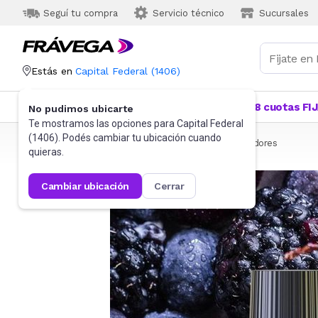
Seguí tu compra
Servicio técnico
Sucursales
Estás en
Capital Federal
(
1406
)
Categorías
Más Vendidos
Ofertas
18 cuotas FI
No pudimos ubicarte
Te mostramos las opciones para
Capital Federal
(
1406
). Podés cambiar tu ubicación cuando
Frávega
Hogar
Lavadero y Limpieza
Aromatizadores
quieras.
cambiar ubicación
cerrar