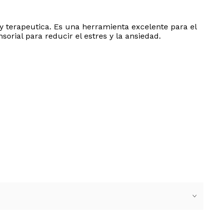
 y terapeutica. Es una herramienta excelente para el
rial para reducir el estres y la ansiedad.
o para jugar en cualquier rincon del hogar. Sorprende