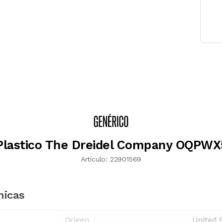
Plastico The Dreidel Company OQP
Artículo:
22901569
nicas
Origen
United 