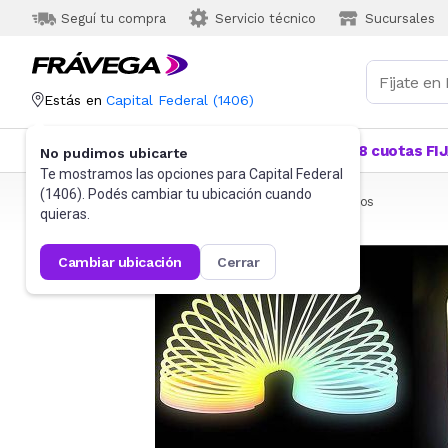
Seguí tu compra
Servicio técnico
Sucursales
Estás en
Capital Federal
(
1406
)
Categorías
Más Vendidos
Ofertas
18 cuotas FI
No pudimos ubicarte
Te mostramos las opciones para
Capital Federal
(
1406
). Podés cambiar tu ubicación cuando
Frávega
Juguetes y Juegos
Didácticos
Para niños
quieras.
cambiar ubicación
cerrar