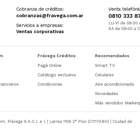
Cobranza de créditos:
Venta telefóni
cobranzas@fravega.com.ar
0810 333 8
LU-VI de 08:00 
Servicios a empresas:
SA de 09:00 a 1
Ventas corporativas
om
Frávega Créditos
Recomendados
Pagá Online
Smart TV
Catálogo exclusivo
Celulares
nancieros
Condiciones
Aire acondicionado
Novedades
Más vendidos Market
com.
Frávega S.A.C.I. e I. | Larrea 1106 2° Piso (C1117ABH) | Ciudad de