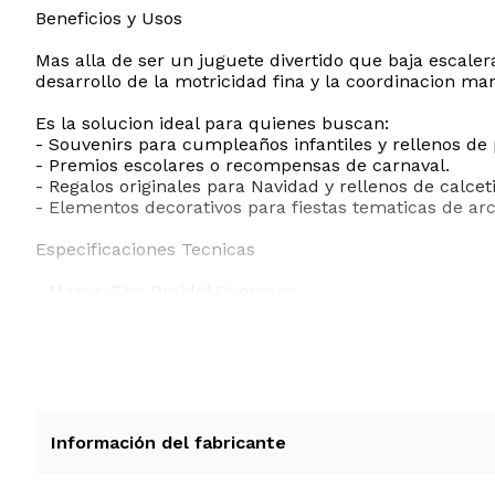
Beneficios y Usos
Mas alla de ser un juguete divertido que baja escaler
desarrollo de la motricidad fina y la coordinacion ma
Es la solucion ideal para quienes buscan:
- Souvenirs para cumpleaños infantiles y rellenos de 
- Premios escolares o recompensas de carnaval.
- Regalos originales para Navidad y rellenos de calcet
- Elementos decorativos para fiestas tematicas de arco
Especificaciones Tecnicas
- Marca: The Dreidel Company
- Material: Plastico resistente y flexible
- Diseño: Multicolor Arco Iris con efecto Glow in the 
- Diametro: 80 mm 3.15 pulgadas
- Peso del set: 0.62 Kilogramos
- Edad recomendada: Niños a partir de los 3 años
- Cantidad: Pack de 10 unidades, ideal para compartir
- Uso: Recomendado para interiores
Información del fabricante
Este set de 10 unidades asegura que nadie se quede s