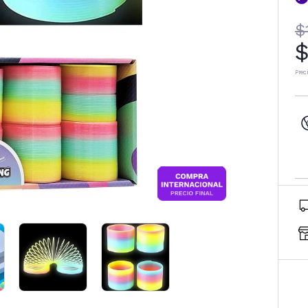
$
$
Prec