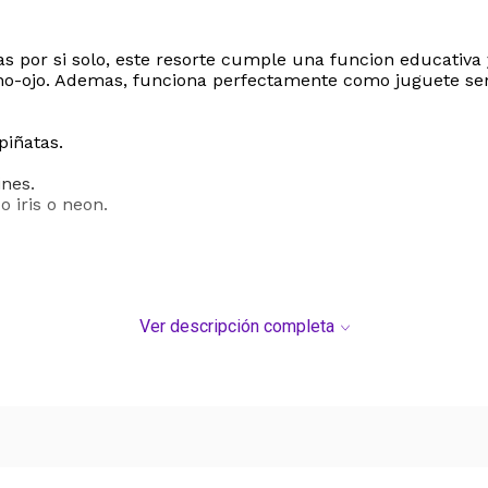
as por si solo, este resorte cumple una funcion educativa
no-ojo. Ademas, funciona perfectamente como juguete senso
piñatas.
ines.
 iris o neon.
Ver descripción completa
Dark
 o regalar en grupo
in su regalo. Su construccion ligera y segura lo hace apt