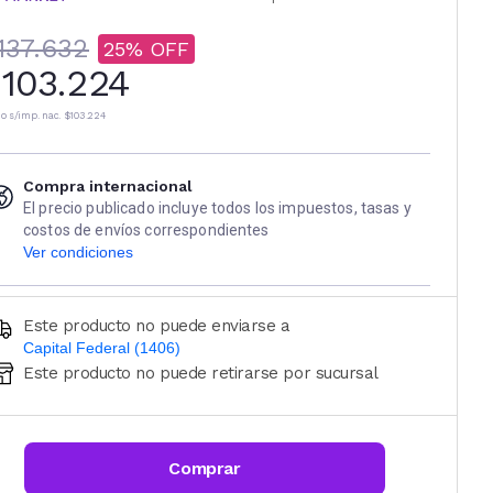
137.632
25
103.224
io s/imp. nac.
$103.224
Compra internacional
El precio publicado incluye todos los impuestos, tasas y
costos de envíos correspondientes
Ver condiciones
Este producto no puede enviarse a
Capital Federal (1406)
Este producto no puede retirarse por sucursal
Ingresá código postal (sólo números)
CALCULAR
Comprar