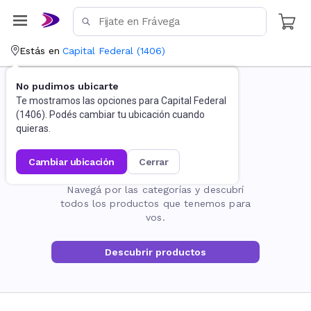
Estás en
Capital Federal
(
1406
)
No pudimos ubicarte
Te mostramos las opciones para
Capital Federal
(
1406
). Podés cambiar tu ubicación cuando
quieras.
cambiar ubicación
cerrar
La página no existe
Navegá por las categorías y descubrí
todos los productos que tenemos para
vos.
Descubrir productos