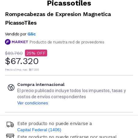
Picassotiles
Rompecabezas de Expresion Magnetica
PicassoTiles
Glic
Vendido por
Producto de nuestra red de proveedores
$89.760
25
$67.320
Precio s/imp. nac.
$67.320
Compra internacional
El precio publicado incluye todos los impuestos, tasas y
costos de envíos correspondientes
Ver condiciones
Este producto no puede enviarse a
Capital Federal (1406)
Este producto no puede retirarse por sucursal
Ingresá código postal (sólo números)