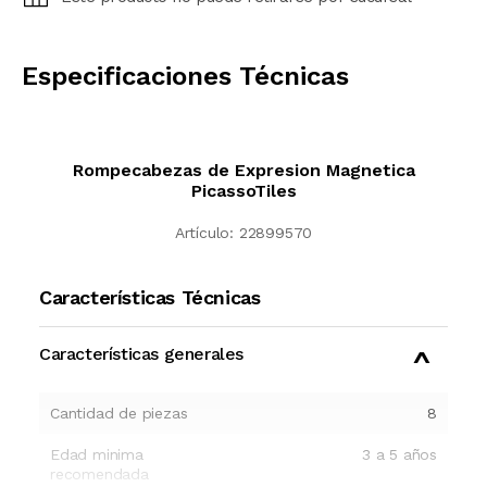
CALCULAR
Especificaciones Técnicas
Rompecabezas de Expresion Magnetica
PicassoTiles
Artículo:
22899570
Características Técnicas
Características generales
Cantidad de piezas
8
Edad minima
3 a 5 años
recomendada