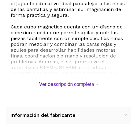
el juguete educativo ideal para alejar a los ninos
de las pantallas y estimular su imaginacion de
forma practica y segura.
Cada cubo magnetico cuenta con un diseno de
conexion rapida que permite apilar y unir las
piezas facilmente con un simple clic. Los ninos
podran mezclar y combinar las caras rojas y
azules para desarrollar habilidades motoras
finas, coordinacion ojo mano y resolucion de
problemas. Ademas, el set promueve el
aprendizaje STEM y STEAM al introducir
conceptos de logica, razonamiento espacial y
reconocimiento de emociones desde una edad
Ver descripción completa
temprana.
Fabricado con materiales de alta calidad, este
juguete es completamente libre de BPA y no
toxico, garantizando la maxima seguridad
durante el juego. Su tamano compacto de 18.7 x
Información del fabricante
14.6 x 3.8 centimetros y su peso ligero de 0.2
kilogramos lo hacen perfecto para llevar a
cualquier parte, ya sea para jugar en casa, en el