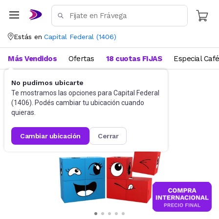
Estás en
Capital Federal
(
1406
)
Más Vendidos
Ofertas
18 cuotas FIJAS
Especial Caf
No pudimos ubicarte
Juguetes y Juegos
Bloques y Construcción
Te mostramos las opciones para
Capital Federal
(
1406
). Podés cambiar tu ubicación cuando
quieras.
cambiar ubicación
cerrar