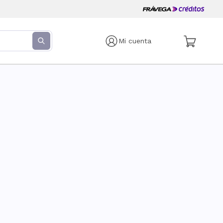
Mi cuenta
s