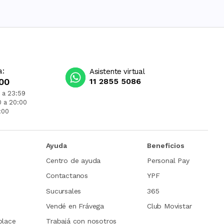
a:
Asistente virtual
00
11 2855 5086
 a 23:59
0 a 20:00
:00
Ayuda
Beneficios
Centro de ayuda
Personal Pay
Contactanos
YPF
Sucursales
365
Vendé en Frávega
Club Movistar
place
Trabajá con nosotros