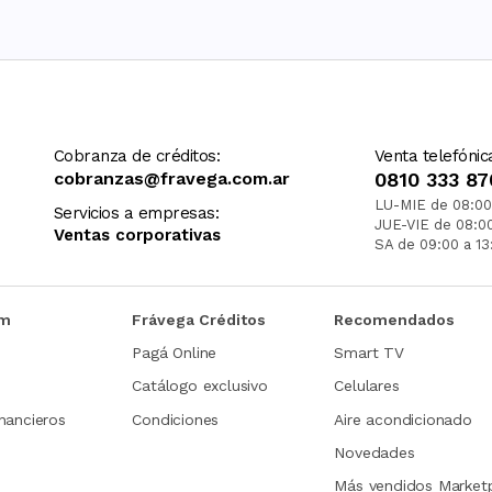
Cobranza de créditos:
Venta telefónic
cobranzas@fravega.com.ar
0810 333 87
LU-MIE de 08:00
Servicios a empresas:
JUE-VIE de 08:0
Ventas corporativas
SA de 09:00 a 13
om
Frávega Créditos
Recomendados
Pagá Online
Smart TV
Catálogo exclusivo
Celulares
nancieros
Condiciones
Aire acondicionado
Novedades
Más vendidos Market