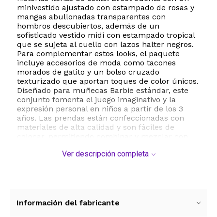
minivestido ajustado con estampado de rosas y
mangas abullonadas transparentes con
hombros descubiertos, además de un
sofisticado vestido midi con estampado tropical
que se sujeta al cuello con lazos halter negros.
Para complementar estos looks, el paquete
incluye accesorios de moda como tacones
morados de gatito y un bolso cruzado
texturizado que aportan toques de color únicos.
Diseñado para muñecas Barbie estándar, este
conjunto fomenta el juego imaginativo y la
expresión personal en niños a partir de los 3
años. Las prendas están confeccionadas con
materiales de alta calidad y son fáciles de
colocar, permitiendo combinar y mezclar con
otras piezas de la colección Barbie para ampliar
Ver descripción completa
las posibilidades de juego. Es el regalo perfecto
para coleccionistas y pequeños amantes de la
moda que buscan dar un toque fresco y
moderno a sus muñecas favoritas.
ESTE PRODUCTO VIENE DE USA DENTRO DEL
Información del fabricante
MARCO DEL SERVICIO "PUERTA A PUERTA" QUE