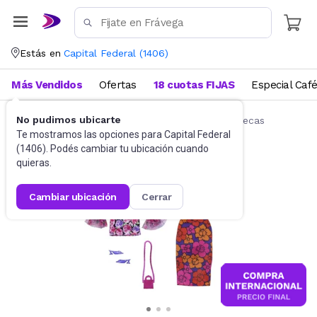
Estás en
Capital Federal
(
1406
)
Más Vendidos
Ofertas
18 cuotas FIJAS
Especial Caf
No pudimos ubicarte
Muñecas y Accesorios
Accesorios para muñecas
Te mostramos las opciones para
Capital Federal
(
1406
). Podés cambiar tu ubicación cuando
quieras.
cambiar ubicación
cerrar