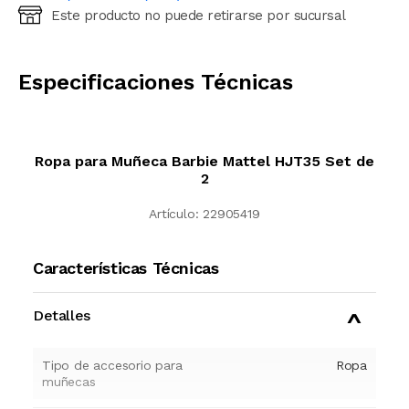
Este producto no puede retirarse por sucursal
Ingresá código postal (sólo números)
CALCULAR
Especificaciones Técnicas
Ropa para Muñeca Barbie Mattel HJT35 Set de
2
Artículo:
22905419
Características Técnicas
Detalles
Tipo de accesorio para
Ropa
muñecas