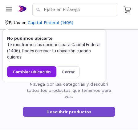
Estás en
Capital Federal
(
1406
)
No pudimos ubicarte
Te mostramos las opciones para
Capital Federal
(
1406
). Podés cambiar tu ubicación cuando
quieras.
cambiar ubicación
cerrar
La página no existe
Navegá por las categorías y descubrí
todos los productos que tenemos para
vos.
Descubrir productos