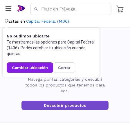
Estás en
Capital Federal
(
1406
)
No pudimos ubicarte
Te mostramos las opciones para
Capital Federal
(
1406
). Podés cambiar tu ubicación cuando
quieras.
cambiar ubicación
cerrar
La página no existe
Navegá por las categorías y descubrí
todos los productos que tenemos para
vos.
Descubrir productos