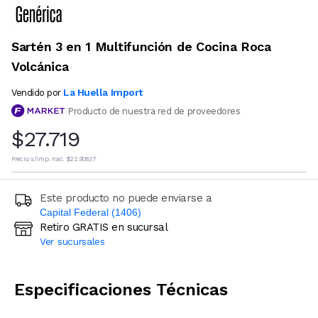
Sartén 3 en 1 Multifunción de Cocina Roca
Volcánica
La Huella Import
Vendido por
Producto de nuestra red de proveedores
$27.719
Precio s/imp. nac.
$22.908,17
Este producto no puede enviarse a
Capital Federal (1406)
Retiro GRATIS en sucursal
Ingresá código postal (sólo números)
Ver sucursales
CALCULAR
Especificaciones Técnicas