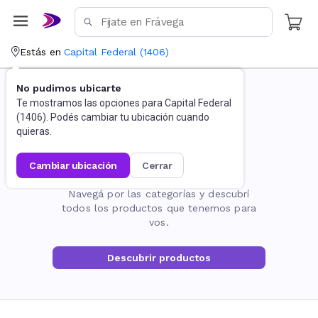
Estás en
Capital Federal
(
1406
)
No pudimos ubicarte
Te mostramos las opciones para
Capital Federal
(
1406
). Podés cambiar tu ubicación cuando
quieras.
cambiar ubicación
cerrar
La página no existe
Navegá por las categorías y descubrí
todos los productos que tenemos para
vos.
Descubrir productos