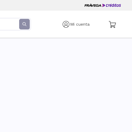
Mi cuenta
s