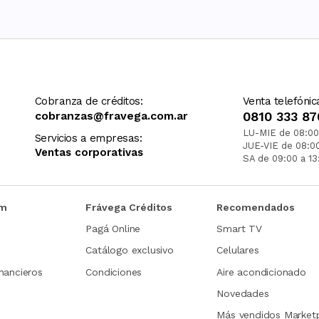
Cobranza de créditos:
Venta telefónic
cobranzas@fravega.com.ar
0810 333 87
LU-MIE de 08:00
Servicios a empresas:
JUE-VIE de 08:0
Ventas corporativas
SA de 09:00 a 13
om
Frávega Créditos
Recomendados
Pagá Online
Smart TV
Catálogo exclusivo
Celulares
nancieros
Condiciones
Aire acondicionado
Novedades
Más vendidos Market