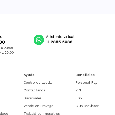
a:
Asistente virtual
00
11 2855 5086
 a 23:59
0 a 20:00
:00
Ayuda
Beneficios
Centro de ayuda
Personal Pay
Contactanos
YPF
Sucursales
365
Vendé en Frávega
Club Movistar
place
Trabajá con nosotros