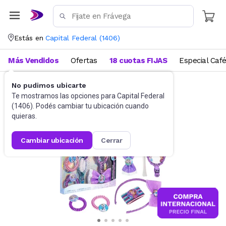
Estás en
Capital Federal
(
1406
)
Más Vendidos
Ofertas
18 cuotas FIJAS
Especial Caf
No pudimos ubicarte
Sets y otros
Juegos de Maquillaje
Te mostramos las opciones para
Capital Federal
(
1406
). Podés cambiar tu ubicación cuando
quieras.
cambiar ubicación
cerrar