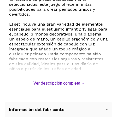
seleccionadas, este juego ofrece infinitas
posibilidades para crear peinados únicos y
divertidos.
El set incluye una gran variedad de elementos
esenciales para el estilismo infantil: 13 ligas para
el cabello, 3 moños decorativos, una diadema,
un espejo de mano, un cepillo ergonómico y una
espectacular extensión de cabello con luz
integrada que añade un toque mágico a
cualquier peinado. Cada componente ha sido
fabricado con materiales seguros y resistentes
de alta calidad, ideales para el uso diario de
niños a partir de los 3 años de edad.
Este kit no solo fomenta la imaginación y el
Ver descripción completa
juego de rol, sino que también ayuda a
desarrollar la motricidad fina y la independencia
mientras aprenden a peinarse solas o
comparten un momento especial con amigas en
fiestas de cumpleaños, pijamadas o tardes de
juego. El cepillo cuenta con cerdas suaves que
Información del fabricante
desenredan sin tirones, adaptándose