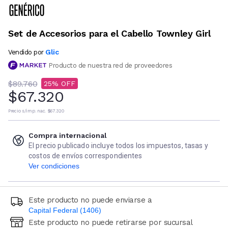
Set de Accesorios para el Cabello Townley Girl
Glic
Vendido por
Producto de nuestra red de proveedores
$89.760
25
$67.320
Precio s/imp. nac.
$67.320
Compra internacional
El precio publicado incluye todos los impuestos, tasas y
costos de envíos correspondientes
Ver condiciones
Este producto no puede enviarse a
Capital Federal (1406)
Este producto no puede retirarse por sucursal
Ingresá código postal (sólo números)