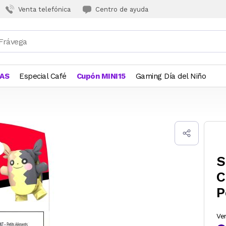
Venta telefónica
Centro de ayuda
JAS
Especial Café
Cupón MINI15
Gaming Día del Niño
S
C
P
Ve