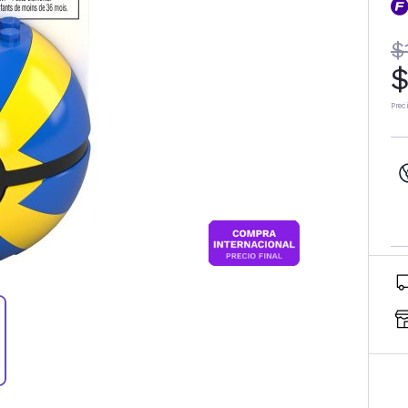
$
$
Prec