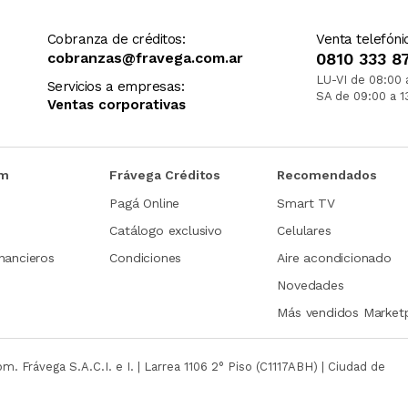
Cobranza de créditos:
Venta telefóni
cobranzas@fravega.com.ar
0810 333 8
LU-VI de 08:00 
Servicios a empresas:
SA de 09:00 a 1
Ventas corporativas
om
Frávega Créditos
Recomendados
Pagá Online
Smart TV
Catálogo exclusivo
Celulares
nancieros
Condiciones
Aire acondicionado
Novedades
Más vendidos Market
com.
Frávega S.A.C.I. e I. | Larrea 1106 2° Piso (C1117ABH) | Ciudad de