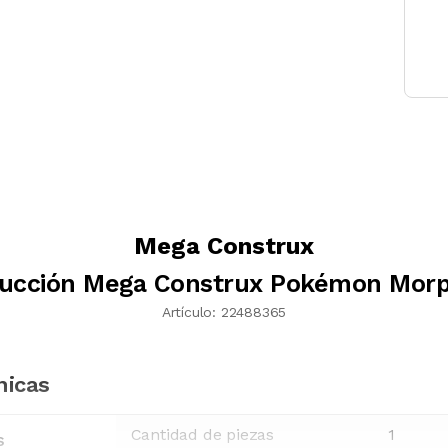
Mega Construx
rucción Mega Construx Pokémon Morp
Artículo:
22488365
nicas
Cantidad de piezas
1
s