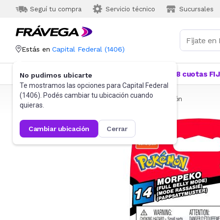
Seguí tu compra
Servicio técnico
Sucursales
Estás en
Capital Federal
(
1406
)
Categorías
Más Vendidos
Ofertas
18 cuotas FI
No pudimos ubicarte
Te mostramos las opciones para
Capital Federal
(
1406
). Podés cambiar tu ubicación cuando
Frávega
Juguetes y Juegos
Bloques y Construcción
quieras.
cambiar ubicación
cerrar