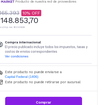
Producto de nuestra red de proveedores
165.393
10
148.853,70
io s/imp. nac.
$123.019,59
Compra internacional
El precio publicado incluye todos los impuestos, tasas y
costos de envíos correspondientes
Ver condiciones
Este producto no puede enviarse a
Capital Federal (1406)
Este producto no puede retirarse por sucursal
Ingresá código postal (sólo números)
CALCULAR
Comprar