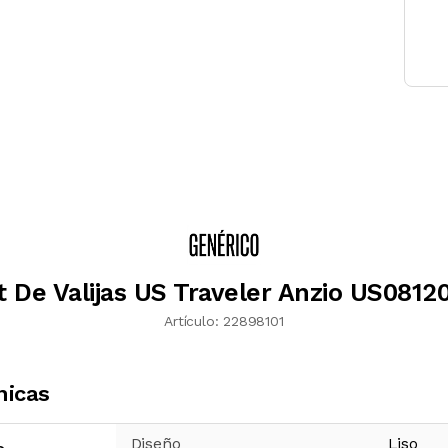
t De Valijas US Traveler Anzio US0812
Artículo:
22898101
nicas
Diseño
Liso