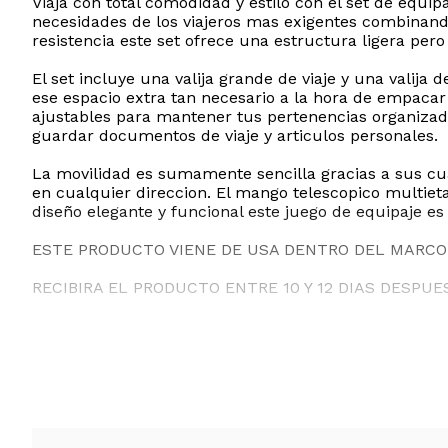
Viaja con total comodidad y estilo con el set de equip
necesidades de los viajeros mas exigentes combinando
resistencia este set ofrece una estructura ligera per
El set incluye una valija grande de viaje y una vali
ese espacio extra tan necesario a la hora de empac
ajustables para mantener tus pertenencias organizada
guardar documentos de viaje y articulos personales.
La movilidad es sumamente sencilla gracias a sus cu
en cualquier direccion. El mango telescopico multie
diseño elegante y funcional este juego de equipaje e
ESTE PRODUCTO VIENE DE USA DENTRO DEL MARCO 
RECIBIRA EL PRODUCTO ENTRE 10 Y 12 DIAS DESPUE