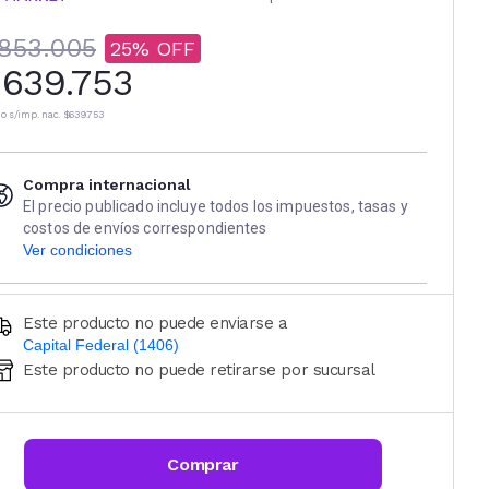
853.005
25
639.753
io s/imp. nac.
$639.753
Compra internacional
El precio publicado incluye todos los impuestos, tasas y
costos de envíos correspondientes
Ver condiciones
Este producto no puede enviarse a
Capital Federal (1406)
Este producto no puede retirarse por sucursal
Ingresá código postal (sólo números)
CALCULAR
Comprar