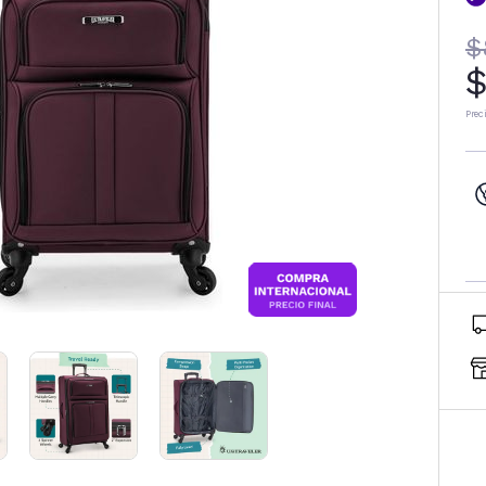
$
$
Prec