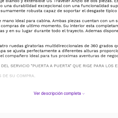
aje blando y extensible US Traveler Anzio de dos piezas. Es
 una durabilidad excepcional con una funcionalidad super
o sumamente robusta capaz de soportar el desgaste tipico 
ja de mano ideal para cabina. Ambas piezas cuentan con un
ar compras de ultimo momento. Su interior esta completa
s y en su lugar durante todo el trayecto. Ademas dispone d
atro ruedas giratorias multidireccionales de 360 grados 
tapa se ajusta perfectamente a diferentes alturas propo
s el compañero ideal para tus proximas aventuras de negoc
DEL SERVICIO "PUERTA A PUERTA" QUE RIGE PARA LOS 
S DE SU COMPRA.
Ver descripción completa