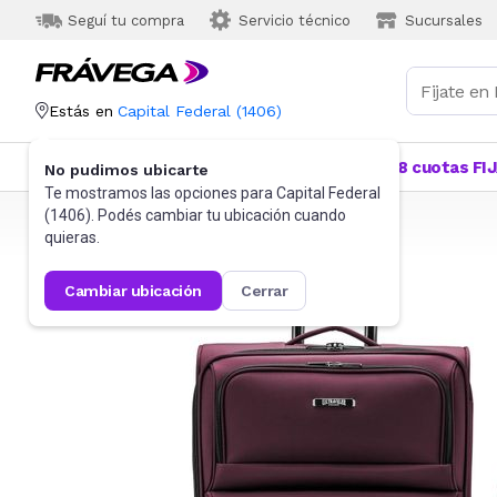
Seguí tu compra
Servicio técnico
Sucursales
Estás en
Capital Federal
(
1406
)
Categorías
Más Vendidos
Ofertas
18 cuotas FI
No pudimos ubicarte
Te mostramos las opciones para
Capital Federal
(
1406
). Podés cambiar tu ubicación cuando
Frávega
Indumentaria
Accesorios
Valijas
quieras.
cambiar ubicación
cerrar