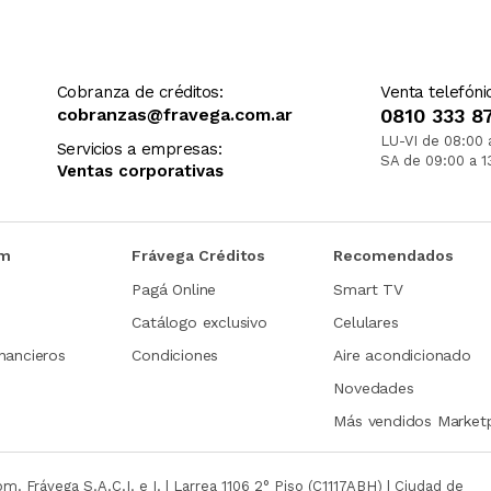
Cobranza de créditos:
Venta telefóni
cobranzas@fravega.com.ar
0810 333 8
LU-VI de 08:00 
Servicios a empresas:
SA de 09:00 a 1
Ventas corporativas
om
Frávega Créditos
Recomendados
Pagá Online
Smart TV
Catálogo exclusivo
Celulares
nancieros
Condiciones
Aire acondicionado
Novedades
Más vendidos Market
com.
Frávega S.A.C.I. e I. | Larrea 1106 2° Piso (C1117ABH) | Ciudad de