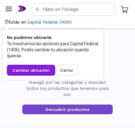
Estás en
Capital Federal
(
1406
)
No pudimos ubicarte
Te mostramos las opciones para
Capital Federal
(
1406
). Podés cambiar tu ubicación cuando
quieras.
cambiar ubicación
cerrar
La página no existe
Navegá por las categorías y descubrí
todos los productos que tenemos para
vos.
Descubrir productos