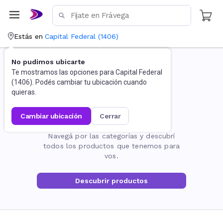
Estás en
Capital Federal
(
1406
)
No pudimos ubicarte
Te mostramos las opciones para
Capital Federal
(
1406
). Podés cambiar tu ubicación cuando
quieras.
cambiar ubicación
cerrar
La página no existe
Navegá por las categorías y descubrí
todos los productos que tenemos para
vos.
Descubrir productos