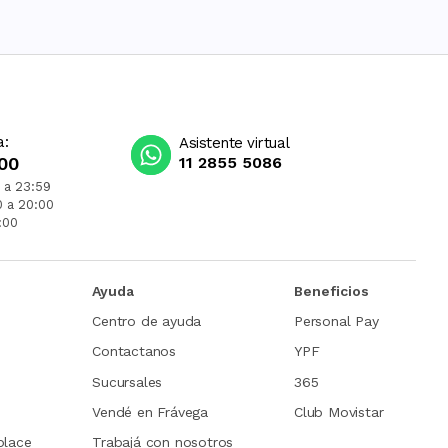
a:
Asistente virtual
00
11 2855 5086
 a 23:59
0 a 20:00
:00
Ayuda
Beneficios
Centro de ayuda
Personal Pay
Contactanos
YPF
Sucursales
365
Vendé en Frávega
Club Movistar
place
Trabajá con nosotros