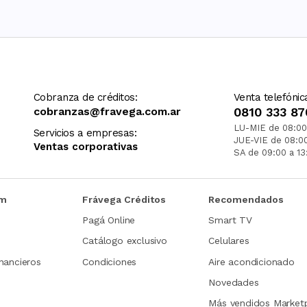
Cobranza de créditos:
Venta telefónic
cobranzas@fravega.com.ar
0810 333 87
LU-MIE de 08:00
Servicios a empresas:
JUE-VIE de 08:0
Ventas corporativas
SA de 09:00 a 13
om
Frávega Créditos
Recomendados
Pagá Online
Smart TV
Catálogo exclusivo
Celulares
nancieros
Condiciones
Aire acondicionado
Novedades
Más vendidos Market