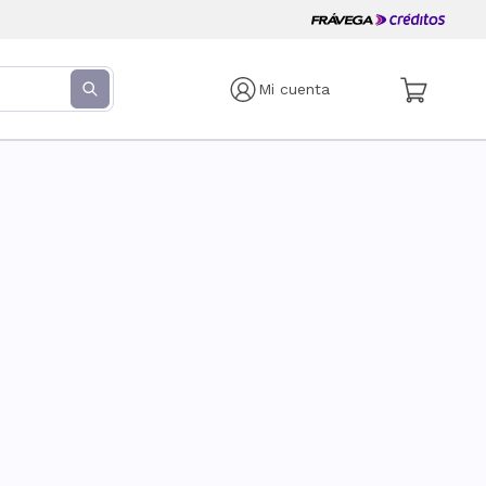
Mi cuenta
s