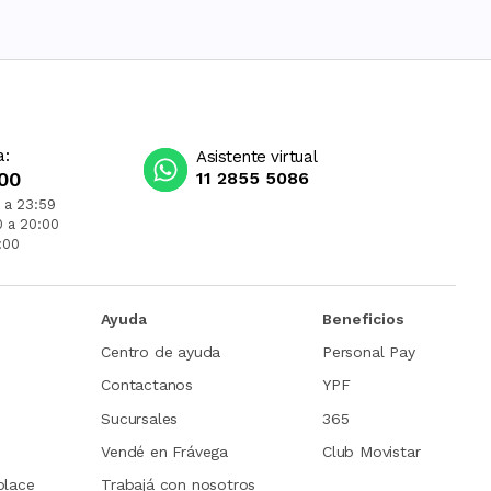
a:
Asistente virtual
00
11 2855 5086
 a 23:59
0 a 20:00
:00
Ayuda
Beneficios
Centro de ayuda
Personal Pay
Contactanos
YPF
Sucursales
365
Vendé en Frávega
Club Movistar
place
Trabajá con nosotros