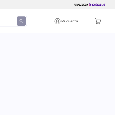
Mi cuenta
s