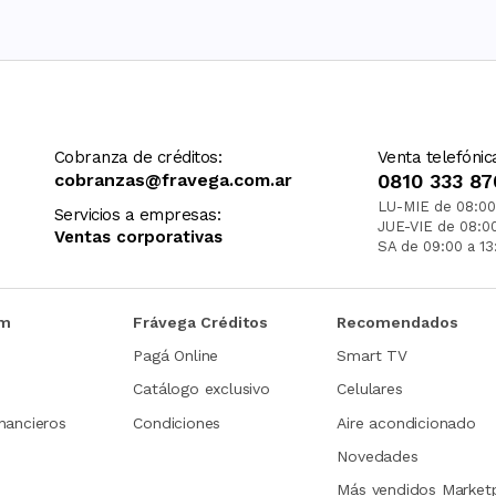
Cobranza de créditos:
Venta telefónic
cobranzas@fravega.com.ar
0810 333 87
LU-MIE de 08:00
Servicios a empresas:
JUE-VIE de 08:0
Ventas corporativas
SA de 09:00 a 13
om
Frávega Créditos
Recomendados
Pagá Online
Smart TV
Catálogo exclusivo
Celulares
nancieros
Condiciones
Aire acondicionado
Novedades
Más vendidos Market