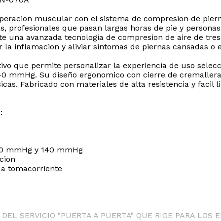
uperacion muscular con el sistema de compresion de pier
as, profesionales que pasan largas horas de pie y persona
ante una avanzada tecnologia de compresion de aire de tre
 la inflamacion y aliviar sintomas de piernas cansadas o
tivo que permite personalizar la experiencia de uso selec
 140 mmHg. Su diseño ergonomico con cierre de cremallera 
cas. Fabricado con materiales de alta resistencia y facil 
:
g, 90 mmHg y 140 mmHg
cion
n a tomacorriente
DEL SERVICIO "PUERTA A PUERTA" QUE RIGE PARA LOS 