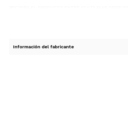
RECIBIRA EL PRODUCTO ENTRE 10 Y 12 DIAS DESPUE
LOS PRODUCTOS CON VOLTAJE QUE VIENEN DE EST
RECOMENDAMOS CONSULTAR PREVIAMENTE.
Información del fabricante