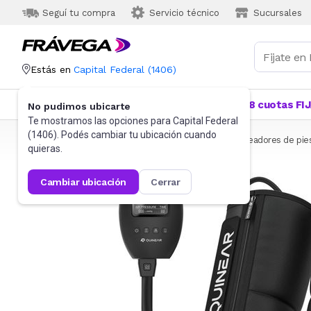
Seguí tu compra
Servicio técnico
Sucursales
Estás en
Capital Federal
(
1406
)
Categorías
Más Vendidos
Ofertas
18 cuotas FI
No pudimos ubicarte
Te mostramos las opciones para
Capital Federal
(
1406
). Podés cambiar tu ubicación cuando
Frávega
Salud y Bienestar
Masajeadores
Masajeadores de pie
quieras.
cambiar ubicación
cerrar