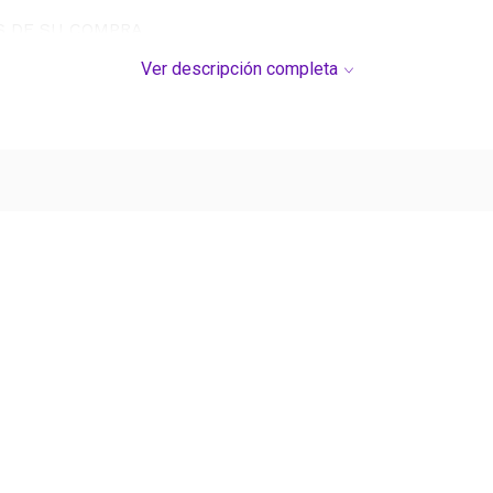
S DE SU COMPRA.
Ver descripción completa
ADOS UNIDOS GENERALMENTE SON DE 110V Y POR LO T
Ver más contenido