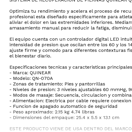
Optimiza tu rendimiento y acelera el proceso de rec
profesional esta diseñado especificamente para atlet
aliviar el dolor en las extremidades inferiores. Medi
amasamiento manual para reducir la fatiga, disminuir
El equipo cuenta con un controlador digital LED intui
intensidad de presion que oscilan entre los 60 y los
ajuste firme y comodo para diferentes contexturas fisi
el bienestar diario.
Especificaciones tecnicas y caracteristicas principales
- Marca: QUINEAR
- Modelo: QN-070A
- Zonas de tratamiento: Pies y pantorrillas
- Niveles de presion: 3 niveles ajustables 60 mmH
- Modos de masaje: Secuencia, circulacion y combina
- Alimentacion: Electrica por cable requiere conexio
- Funcion de apagado automatico de seguridad
- Peso aproximado: 2.15 kg 4.74 libras
- Dimensiones del empaque: 25.4 x 5.5 x 13.1 cm
ESTE PRODUCTO VIENE DE USA DENTRO DEL MARCO 