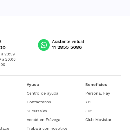
a:
Asistente virtual
00
11 2855 5086
 a 23:59
0 a 20:00
:00
Ayuda
Beneficios
Centro de ayuda
Personal Pay
Contactanos
YPF
Sucursales
365
Vendé en Frávega
Club Movistar
place
Trabajá con nosotros