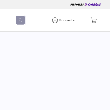
Mi cuenta
s