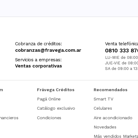
Cobranza de créditos:
Venta telefónic
cobranzas@fravega.com.ar
0810 333 87
LU-MIE de 08:00
Servicios a empresas:
JUE-VIE de 08:0
Ventas corporativas
SA de 09:00 a 13
om
Frávega Créditos
Recomendados
Pagá Online
Smart TV
Catálogo exclusivo
Celulares
nancieros
Condiciones
Aire acondicionado
Novedades
Más vendidos Market