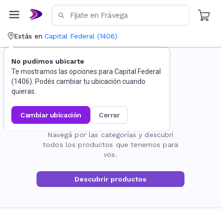
Estás en
Capital Federal
(
1406
)
No pudimos ubicarte
Te mostramos las opciones para
Capital Federal
(
1406
). Podés cambiar tu ubicación cuando
quieras.
cambiar ubicación
cerrar
La página no existe
Navegá por las categorías y descubrí
todos los productos que tenemos para
vos.
Descubrir productos