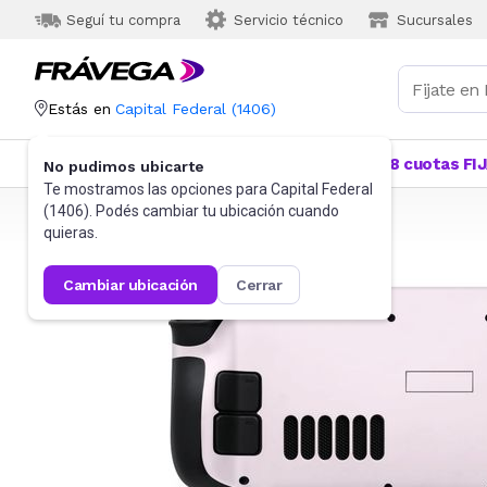
Seguí tu compra
Servicio técnico
Sucursales
Estás en
Capital Federal
(
1406
)
Categorías
Más Vendidos
Ofertas
18 cuotas FI
No pudimos ubicarte
Te mostramos las opciones para
Capital Federal
(
1406
). Podés cambiar tu ubicación cuando
Frávega
Videojuegos
Accesorios
quieras.
cambiar ubicación
cerrar