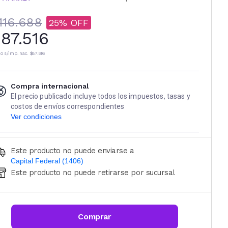
116.688
25
87.516
io s/imp. nac.
$87.516
Compra internacional
El precio publicado incluye todos los impuestos, tasas y
costos de envíos correspondientes
Ver condiciones
Este producto no puede enviarse a
Capital Federal (1406)
Este producto no puede retirarse por sucursal
Ingresá código postal (sólo números)
CALCULAR
Comprar