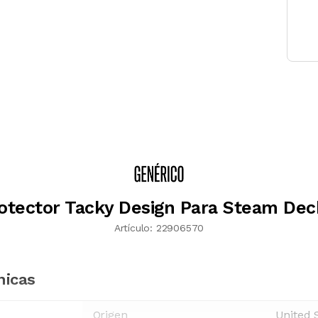
rotector Tacky Design Para Steam Dec
Artículo:
22906570
nicas
Origen
United 