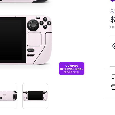
$
$
Prec