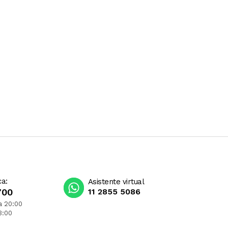
ca:
Asistente virtual
700
11 2855 5086
a 20:00
3:00