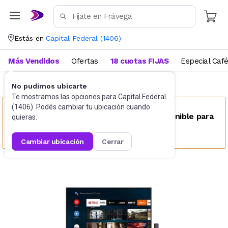
Estás en
Capital Federal
(
1406
)
Más Vendidos
Ofertas
18 cuotas FIJAS
Especial Caf
No pudimos ubicarte
TV y Video
TV
Te mostramos las opciones para
Capital Federal
(
1406
). Podés cambiar tu ubicación cuando
Este producto no se encuentra disponible para
quieras.
tu ubicación
cambiar ubicación
cerrar