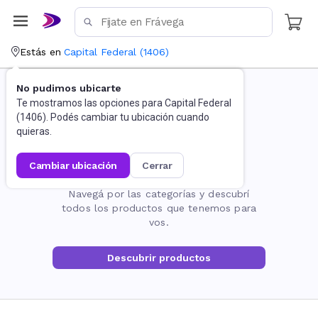
Estás en
Capital Federal
(
1406
)
No pudimos ubicarte
Te mostramos las opciones para
Capital Federal
(
1406
). Podés cambiar tu ubicación cuando
quieras.
cambiar ubicación
cerrar
La página no existe
Navegá por las categorías y descubrí
todos los productos que tenemos para
vos.
Descubrir productos