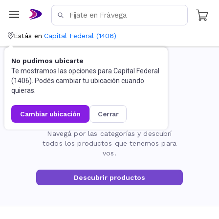
Estás en
Capital Federal
(
1406
)
No pudimos ubicarte
Te mostramos las opciones para
Capital Federal
(
1406
). Podés cambiar tu ubicación cuando
quieras.
cambiar ubicación
cerrar
La página no existe
Navegá por las categorías y descubrí
todos los productos que tenemos para
vos.
Descubrir productos