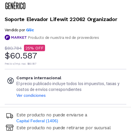
Soporte Elevador Lifewit 22062 Organizador
Glic
Vendido por
Producto de nuestra red de proveedores
$80.784
25
$60.587
Precio s/imp. nac.
$60.587
Compra internacional
El precio publicado incluye todos los impuestos, tasas y
costos de envíos correspondientes
Ver condiciones
Este producto no puede enviarse a
Capital Federal (1406)
Este producto no puede retirarse por sucursal
Ingresá código postal (sólo números)