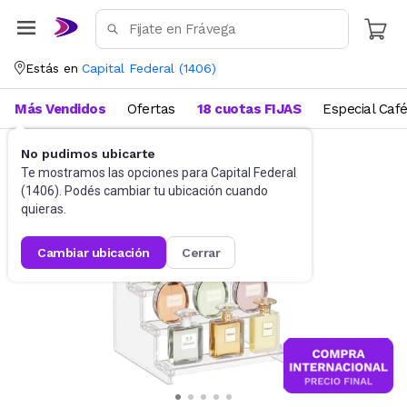
Estás en
Capital Federal
(
1406
)
Más Vendidos
Ofertas
18 cuotas FIJAS
Especial Caf
No pudimos ubicarte
Bazar
Perchas y organización
Te mostramos las opciones para
Capital Federal
(
1406
). Podés cambiar tu ubicación cuando
quieras.
cambiar ubicación
cerrar