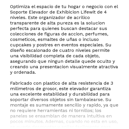
Optimiza el espacio de tu hogar o negocio con el
Soporte Elevador de Exhibicion Lifewit de 4
niveles. Este organizador de acrilico
transparente de alta pureza es la solucion
perfecta para quienes buscan destacar sus
colecciones de figuras de accion, perfumes,
cosmeticos, esmaltes de uñas o incluso
cupcakes y postres en eventos especiales. Su
diseño escalonado de cuatro niveles permite
una visibilidad completa de cada objeto,
asegurando que ningun detalle quede oculto y
creando una presentacion visualmente atractiva
y ordenada.
Fabricado con plastico de alta resistencia de 3
milimetros de grosor, este elevador garantiza
una excelente estabilidad y durabilidad para
soportar diversos objetos sin tambalearse. Su
montaje es sumamente sencillo y rapido, ya que
no requiere herramientas ni tornillos; los
paneles se ensamblan de manera intuitiva en
pocos minutos. Ademas, cuando no esta en uso,
se puede desmontar y apilar facilmente para