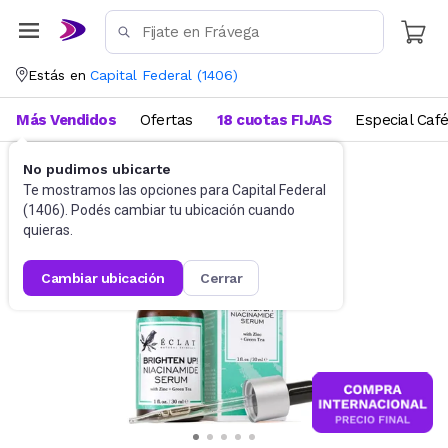
Estás en
Capital Federal
(
1406
)
Más Vendidos
Ofertas
18 cuotas FIJAS
Especial Caf
No pudimos ubicarte
Dermocosmética
Serums y Boosters
Te mostramos las opciones para
Capital Federal
(
1406
). Podés cambiar tu ubicación cuando
quieras.
cambiar ubicación
cerrar