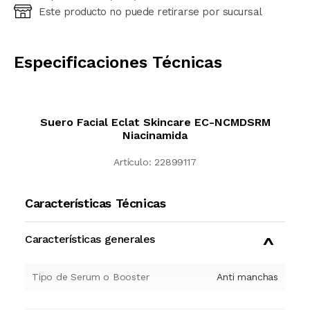
Este producto no puede retirarse por sucursal
Ingresá código postal (sólo números)
CALCULAR
Especificaciones Técnicas
Suero Facial Eclat Skincare EC-NCMDSRM
Niacinamida
Artículo:
22899117
Características Técnicas
Características generales
Tipo de Serum o Booster
Anti manchas