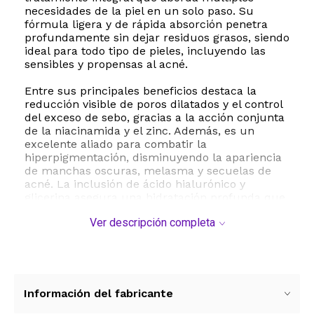
necesidades de la piel en un solo paso. Su
fórmula ligera y de rápida absorción penetra
profundamente sin dejar residuos grasos, siendo
ideal para todo tipo de pieles, incluyendo las
sensibles y propensas al acné.
Entre sus principales beneficios destaca la
reducción visible de poros dilatados y el control
del exceso de sebo, gracias a la acción conjunta
de la niacinamida y el zinc. Además, es un
excelente aliado para combatir la
hiperpigmentación, disminuyendo la apariencia
de manchas oscuras, melasma y secuelas de
acné. La inclusión de ácido hialurónico y
glicerina asegura una hidratación profunda que
rellena las líneas finas, mientras que la
Ver descripción completa
manzanilla calma la irritación y refuerza la
barrera cutánea contra los factores
ambientales.
Enriquecido con potentes antioxidantes como el
té verde, la raíz de regaliz y el extracto de
Información del fabricante
romero, este suero protege la piel del