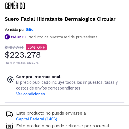
Suero Facial Hidratante Dermalogica Circular
Glic
Vendido por
Producto de nuestra red de proveedores
$297.704
25
$223.278
Precio s/imp. nac.
$223.278
Compra internacional
El precio publicado incluye todos los impuestos, tasas y
costos de envíos correspondientes
Ver condiciones
Este producto no puede enviarse a
Capital Federal (1406)
Este producto no puede retirarse por sucursal
Ingresá código postal (sólo números)