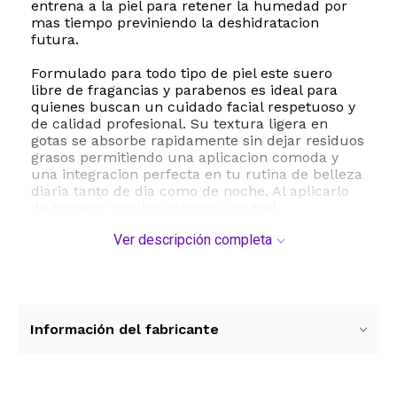
entrena a la piel para retener la humedad por
mas tiempo previniendo la deshidratacion
futura.
Formulado para todo tipo de piel este suero
libre de fragancias y parabenos es ideal para
quienes buscan un cuidado facial respetuoso y
de calidad profesional. Su textura ligera en
gotas se absorbe rapidamente sin dejar residuos
grasos permitiendo una aplicacion comoda y
una integracion perfecta en tu rutina de belleza
diaria tanto de dia como de noche. Al aplicarlo
de manera regular notaras una piel
visiblemente mas suave elastica y rejuvenecida.
Ver descripción completa
Entre sus beneficios principales destaca la
estimulacion de la barrera cutanea para evitar
la perdida de agua transepidermica. Ademas el
acido lactico realiza una suave renovacion
celular que mejora la textura general del rostro.
Información del fabricante
Este producto viene en una presentacion
compacta y practica de 30 mililitros ideal para
llevar contigo y mantener tu piel radiante en
cualquier momento y lugar.