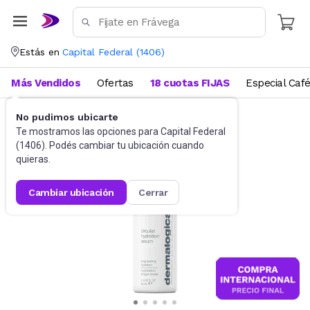
Estás en
Capital Federal
(
1406
)
Más Vendidos
Ofertas
18 cuotas FIJAS
Especial Caf
No pudimos ubicarte
Dermocosmética
Serums y Boosters
Te mostramos las opciones para
Capital Federal
(
1406
). Podés cambiar tu ubicación cuando
quieras.
cambiar ubicación
cerrar