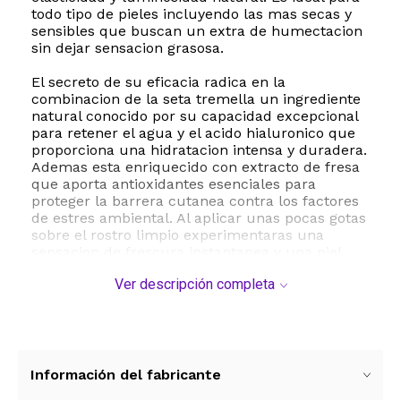
todo tipo de pieles incluyendo las mas secas y
sensibles que buscan un extra de humectacion
sin dejar sensacion grasosa.
El secreto de su eficacia radica en la
combinacion de la seta tremella un ingrediente
natural conocido por su capacidad excepcional
para retener el agua y el acido hialuronico que
proporciona una hidratacion intensa y duradera.
Ademas esta enriquecido con extracto de fresa
que aporta antioxidantes esenciales para
proteger la barrera cutanea contra los factores
de estres ambiental. Al aplicar unas pocas gotas
sobre el rostro limpio experimentaras una
sensacion de frescura instantanea y una piel
visiblemente mas tersa y rejuvenecida.
Ver descripción completa
Como parte del compromiso de Herbivore
Botanicals con la belleza limpia este producto
es completamente vegano libre de crueldad
animal y formulado sin rellenos artificiales. Su
presentacion de 30 mililitros es perfecta para
Información del fabricante
incorporar facilmente en tu rutina de cuidado