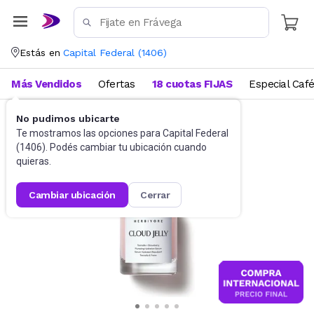
Estás en
Capital Federal
(
1406
)
Más Vendidos
Ofertas
18 cuotas FIJAS
Especial Caf
No pudimos ubicarte
Dermocosmética
Serums y Boosters
Te mostramos las opciones para
Capital Federal
(
1406
). Podés cambiar tu ubicación cuando
quieras.
cambiar ubicación
cerrar