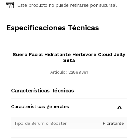
Este producto no puede retirarse por sucursal
Ingresá código postal (sólo números)
CALCULAR
Especificaciones Técnicas
Suero Facial Hidratante Herbivore Cloud Jelly
Seta
Artículo:
22899391
Características Técnicas
Características generales
Tipo de Serum o Booster
Hidratante