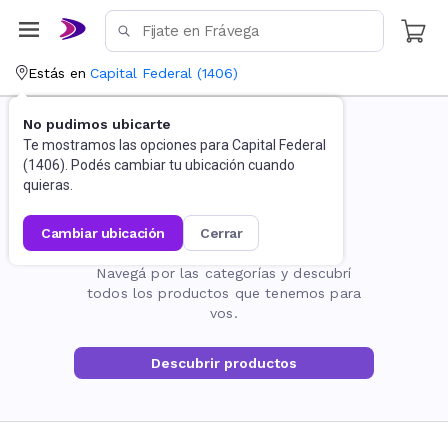
Estás en
Capital Federal
(
1406
)
No pudimos ubicarte
Te mostramos las opciones para
Capital Federal
(
1406
). Podés cambiar tu ubicación cuando
quieras.
cambiar ubicación
cerrar
La página no existe
Navegá por las categorías y descubrí
todos los productos que tenemos para
vos.
Descubrir productos