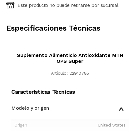
Este producto no puede retirarse por sucursal
Ingresá código postal (sólo números)
CALCULAR
Especificaciones Técnicas
Suplemento Alimenticio Antioxidante MTN
OPS Super
Artículo:
22910785
Características Técnicas
Modelo y origen
Origen
United States