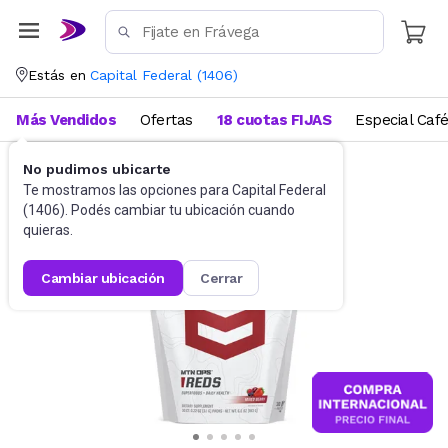
Estás en
Capital Federal
(
1406
)
Más Vendidos
Ofertas
18 cuotas FIJAS
Especial Caf
No pudimos ubicarte
Suplementos
Suplementos deportivos
Te mostramos las opciones para
Capital Federal
(
1406
). Podés cambiar tu ubicación cuando
quieras.
cambiar ubicación
cerrar