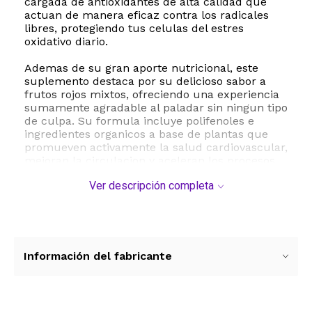
cargada de antioxidantes de alta calidad que
actuan de manera eficaz contra los radicales
libres, protegiendo tus celulas del estres
oxidativo diario.
Ademas de su gran aporte nutricional, este
suplemento destaca por su delicioso sabor a
frutos rojos mixtos, ofreciendo una experiencia
sumamente agradable al paladar sin ningun tipo
de culpa. Su formula incluye polifenoles e
ingredientes organicos a base de plantas que
promueven activamente la salud cardiovascular,
mejoran la circulacion y aceleran los procesos
de recuperacion del organismo. Es la opcion
Ver descripción completa
ideal para adultos activos que buscan mantener
un estilo de vida saludable y dinamico de forma
practica.
La presentacion en paquetes individuales para
llevar facilita su consumo en cualquier
Información del fabricante
momento y lugar, ya sea en el gimnasio, la
oficina o durante tus viajes. Solo necesitas
agregar agua para disfrutar de una bebida
refrescante y altamente nutritiva que respalda