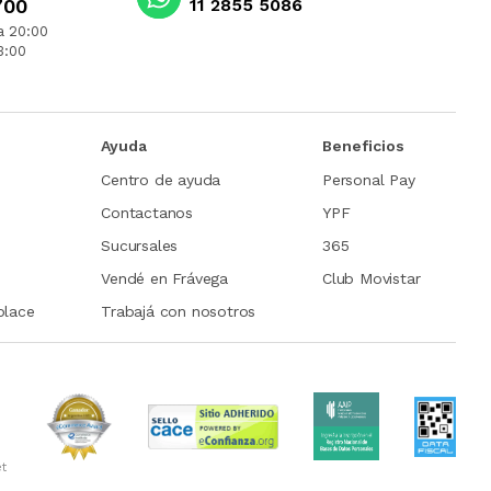
700
11 2855 5086
a 20:00
3:00
Ayuda
Beneficios
Centro de ayuda
Personal Pay
Contactanos
YPF
Sucursales
365
Vendé en Frávega
Club Movistar
place
Trabajá con nosotros
et