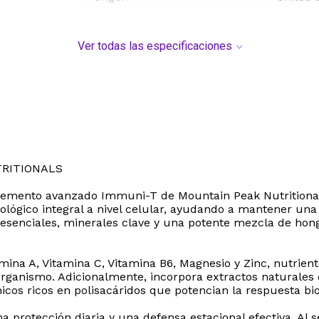
Ver todas las especificaciones
RITIONALS
lemento avanzado Immuni-T de Mountain Peak Nutritionals
lógico integral a nivel celular, ayudando a mantener una
 esenciales, minerales clave y una potente mezcla de hon
amina A, Vitamina C, Vitamina B6, Magnesio y Zinc, nutrie
rganismo. Adicionalmente, incorpora extractos naturales d
cos ricos en polisacáridos que potencian la respuesta bio
protección diaria y una defensa estacional efectiva. Al s