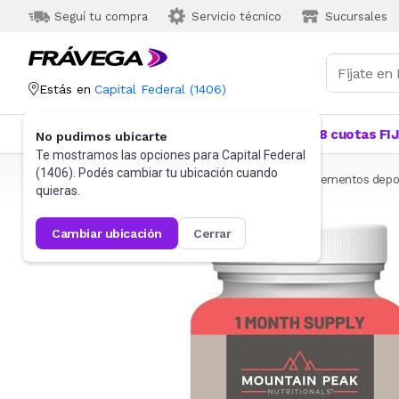
Seguí tu compra
Servicio técnico
Sucursales
Estás en
Capital Federal
(
1406
)
Categorías
Más Vendidos
Ofertas
18 cuotas FI
No pudimos ubicarte
Te mostramos las opciones para
Capital Federal
(
1406
). Podés cambiar tu ubicación cuando
Frávega
Deportes y fitness
Suplementos
Suplementos depor
quieras.
cambiar ubicación
cerrar