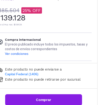
185.504
25
139.128
io s/imp. nac.
$139.128
Compra internacional
El precio publicado incluye todos los impuestos, tasas y
costos de envíos correspondientes
Ver condiciones
Este producto no puede enviarse a
Capital Federal (1406)
Este producto no puede retirarse por sucursal
Ingresá código postal (sólo números)
CALCULAR
Comprar