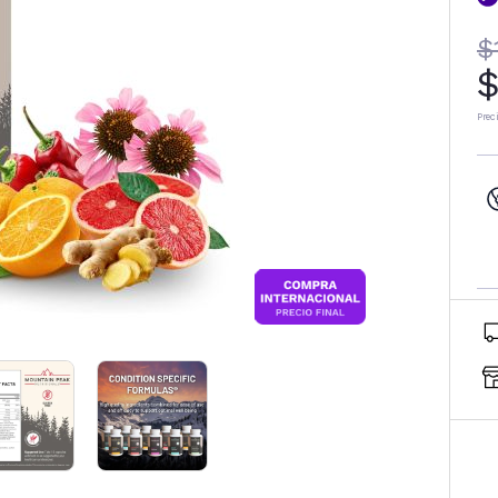
$
$
Prec