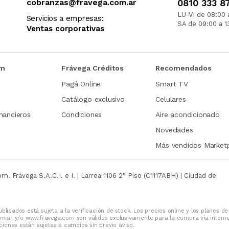
cobranzas@fravega.com.ar
0810 333 8
LU-VI de 08:00 
Servicios a empresas:
SA de 09:00 a 1
Ventas corporativas
om
Frávega Créditos
Recomendados
Pagá Online
Smart TV
Catálogo exclusivo
Celulares
nancieros
Condiciones
Aire acondicionado
Novedades
Más vendidos Market
com.
Frávega S.A.C.I. e I. | Larrea 1106 2° Piso (C1117ABH) | Ciudad de
blicados está sujeta a la verificación de stock. Los precios online y los planes de
m.ar y/o www.fravega.com son válidos exclusivamente para la compra vía intern
iones están sujetas a cambios sin previo aviso.