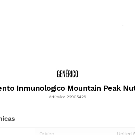
nto Inmunologico Mountain Peak Nutr
Artículo:
22905426
nicas
Origen
United 