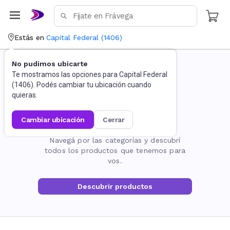
Estás en
Capital Federal
(
1406
)
No pudimos ubicarte
Te mostramos las opciones para
Capital Federal
(
1406
). Podés cambiar tu ubicación cuando
quieras.
cambiar ubicación
cerrar
La página no existe
Navegá por las categorías y descubrí
todos los productos que tenemos para
vos.
Descubrir productos