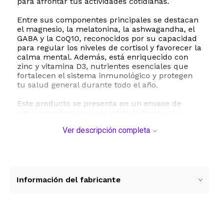
para afrontar tus actividades cotidianas.
Entre sus componentes principales se destacan
el magnesio, la melatonina, la ashwagandha, el
GABA y la CoQ10, reconocidos por su capacidad
para regular los niveles de cortisol y favorecer la
calma mental. Además, está enriquecido con
zinc y vitamina D3, nutrientes esenciales que
fortalecen el sistema inmunológico y protegen
tu salud general durante todo el año.
Este producto se presenta en un envase de
vidrio premium que garantiza la frescura y
conservación de sus 56 cápsulas veganas. Es
Ver descripción completa
libre de gluten, lácteos, soja, nueces y
organismos genéticamente modificados sin
OMG, adaptándose perfectamente a diferentes
estilos de vida y necesidades alimentarias.
Especificaciones técnicas y detalles del
Información del fabricante
producto:
- Marca: Avantera
- Modelo: A-Unwind-1FBM
- Presentación: Frasco de vidrio con 56 cápsulas