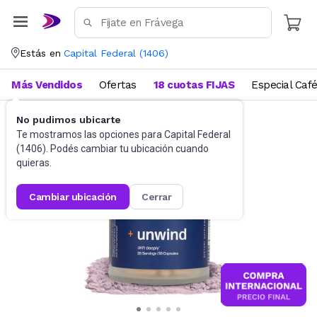
Estás en
Capital Federal
(
1406
)
Más Vendidos
Ofertas
18 cuotas FIJAS
Especial Caf
No pudimos ubicarte
Suplementos
Suplementos deportivos
Te mostramos las opciones para
Capital Federal
(
1406
). Podés cambiar tu ubicación cuando
quieras.
cambiar ubicación
cerrar