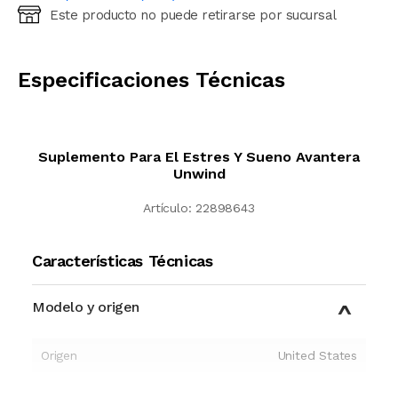
Este producto no puede retirarse por sucursal
Ingresá código postal (sólo números)
CALCULAR
Especificaciones Técnicas
Suplemento Para El Estres Y Sueno Avantera
Unwind
Artículo:
22898643
Características Técnicas
Modelo y origen
Origen
United States