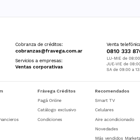
Cobranza de créditos:
Venta telefónic
cobranzas@fravega.com.ar
0810 333 87
LU-MIE de 08:00
Servicios a empresas:
JUE-VIE de 08:0
Ventas corporativas
SA de 09:00 a 13
om
Frávega Créditos
Recomendados
Pagá Online
Smart TV
Catálogo exclusivo
Celulares
nancieros
Condiciones
Aire acondicionado
Novedades
Más vendidos Market