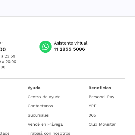
a:
Asistente virtual
00
11 2855 5086
 a 23:59
0 a 20:00
:00
Ayuda
Beneficios
Centro de ayuda
Personal Pay
Contactanos
YPF
Sucursales
365
Vendé en Frávega
Club Movistar
place
Trabajá con nosotros