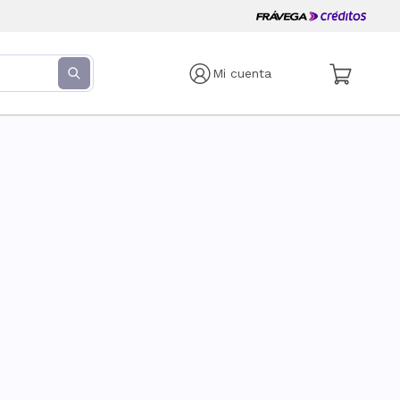
Mi cuenta
s