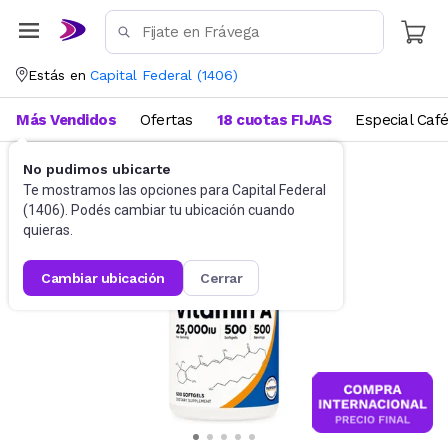
Estás en
Capital Federal
(
1406
)
Más Vendidos
Ofertas
18 cuotas FIJAS
Especial Caf
No pudimos ubicarte
Suplementos
Suplementos deportivos
Te mostramos las opciones para
Capital Federal
(
1406
). Podés cambiar tu ubicación cuando
quieras.
cambiar ubicación
cerrar