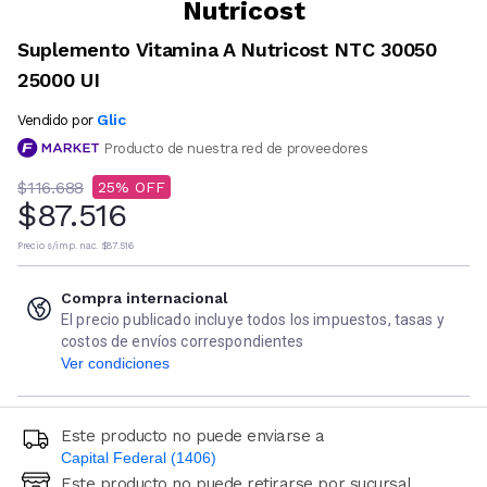
Nutricost
Suplemento Vitamina A Nutricost NTC 30050
25000 UI
Glic
Vendido por
Producto de nuestra red de proveedores
$116.688
25
$87.516
Precio s/imp. nac.
$87.516
Compra internacional
El precio publicado incluye todos los impuestos, tasas y
costos de envíos correspondientes
Ver condiciones
Este producto no puede enviarse a
Capital Federal (1406)
Este producto no puede retirarse por sucursal
Ingresá código postal (sólo números)