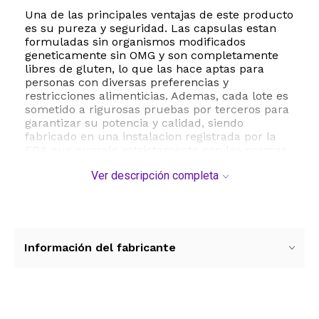
Una de las principales ventajas de este producto
es su pureza y seguridad. Las capsulas estan
formuladas sin organismos modificados
geneticamente sin OMG y son completamente
libres de gluten, lo que las hace aptas para
personas con diversas preferencias y
restricciones alimenticias. Ademas, cada lote es
sometido a rigurosas pruebas por terceros para
garantizar su potencia y calidad, siendo
fabricado en una instalacion registrada por la
FDA que cumple estrictamente con las normas
de Buenas Practicas de Manufactura GMP.
Ver descripción completa
Con una sola botella obtienes un suministro de
larga duracion de 500 porciones, lo que
representa una excelente relacion costo
beneficio para tu rutina diaria de salud. Su
presentacion en capsulas blandas sin sabor
Información del fabricante
facilita la ingesta diaria sin dejar residuos
molestos. Incorpora Nutricost Vitamina A en tu
dieta y experimenta los beneficios de un
suplemento confiable y de calidad premium.