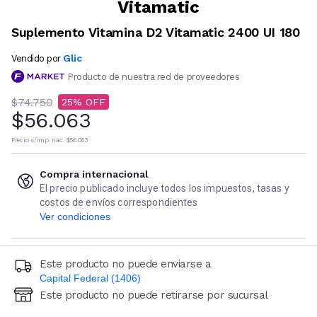
Vitamatic
Suplemento Vitamina D2 Vitamatic 2400 UI 180
Glic
Vendido por
Producto de nuestra red de proveedores
$74.750
25
$56.063
Precio s/imp. nac.
$56.063
Compra internacional
El precio publicado incluye todos los impuestos, tasas y
costos de envíos correspondientes
Ver condiciones
Este producto no puede enviarse a
Capital Federal (1406)
Este producto no puede retirarse por sucursal
Ingresá código postal (sólo números)