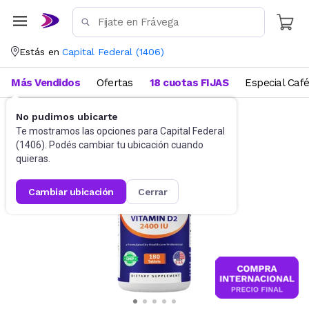
Estás en
Capital Federal
(
1406
)
Más Vendidos
Ofertas
18 cuotas FIJAS
Especial Caf
No pudimos ubicarte
Suplementos
Suplementos deportivos
Te mostramos las opciones para
Capital Federal
(
1406
). Podés cambiar tu ubicación cuando
quieras.
cambiar ubicación
cerrar