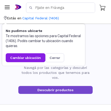
Estás en
Capital Federal
(
1406
)
No pudimos ubicarte
Te mostramos las opciones para
Capital Federal
(
1406
). Podés cambiar tu ubicación cuando
quieras.
cambiar ubicación
cerrar
La página no existe
Navegá por las categorías y descubrí
todos los productos que tenemos para
vos.
Descubrir productos