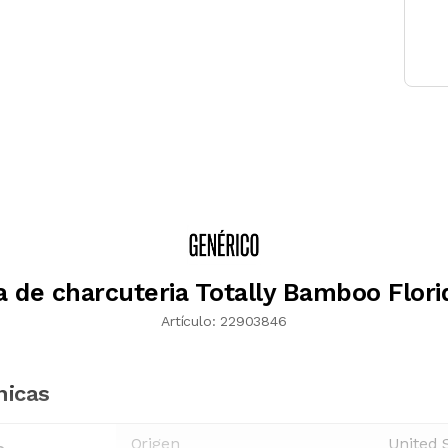
a de charcuteria Totally Bamboo Flori
Artículo:
22903846
nicas
Origen
United 