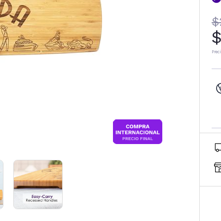
$
$
Prec