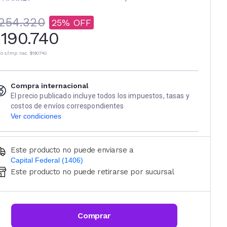
254.320
25
190.740
io s/imp. nac.
$190.740
Compra internacional
El precio publicado incluye todos los impuestos, tasas y
costos de envíos correspondientes
Ver condiciones
Este producto no puede enviarse a
Capital Federal (1406)
Este producto no puede retirarse por sucursal
Ingresá código postal (sólo números)
CALCULAR
Comprar