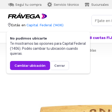
Seguí tu compra
Servicio técnico
Sucursales
Estás en
Capital Federal
(
1406
)
Categorías
Más Vendidos
Ofertas
18 cuotas FI
No pudimos ubicarte
Te mostramos las opciones para
Capital Federal
(
1406
). Podés cambiar tu ubicación cuando
Frávega
Hogar
Bazar
Utensilios de cocina
Tablas
quieras.
cambiar ubicación
cerrar