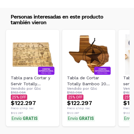
CALCULAR
Personas interesadas en este producto
también vieron
Tabla para Cortar y
Tabla de Cortar
Tabla
Servir Totally
Totally Bamboo 20
servi
Vendido por
Glic
Vendido por
Glic
Vendi
Bamboo 20 8138
8167 de Madera
Bam
$163.064
$163.064
$163.
25
25
25
$122.297
$122.297
$12
Precio s/imp. nac.
Precio s/imp. nac.
Precio s
$122.297
$122.297
$122.29
Envío
GRATIS
Envío
GRATIS
Enví