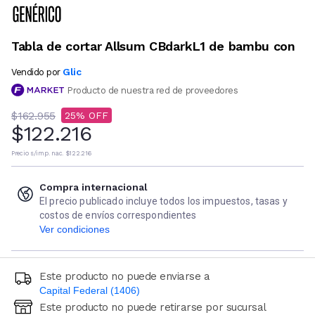
Tabla de cortar Allsum CBdarkL1 de bambu con
Glic
Vendido por
Producto de nuestra red de proveedores
$162.955
25
$122.216
Precio s/imp. nac.
$122.216
Compra internacional
El precio publicado incluye todos los impuestos, tasas y
costos de envíos correspondientes
Ver condiciones
Este producto no puede enviarse a
Capital Federal (1406)
Este producto no puede retirarse por sucursal
Ingresá código postal (sólo números)