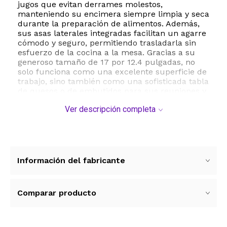
jugos que evitan derrames molestos,
manteniendo su encimera siempre limpia y seca
durante la preparación de alimentos. Además,
sus asas laterales integradas facilitan un agarre
cómodo y seguro, permitiendo trasladarla sin
esfuerzo de la cocina a la mesa. Gracias a su
generoso tamaño de 17 por 12.4 pulgadas, no
solo funciona como una excelente superficie de
trabajo, sino también como una sofisticada tabla
de quesos o de embutidos para sus reuniones y
eventos sociales.
Ver descripción completa
Esta tabla de cortar es el regalo ideal para
bodas, aniversarios, inauguraciones de casa o
cualquier ocasión especial. Su mantenimiento
es sumamente sencillo, requiriendo únicamente
lavado a mano con agua templada y jabón suave
Información del fabricante
para conservar sus propiedades naturales por
años. Incorpore un elemento sustentable,
higiénico y altamente estético a su hogar con
Comparar producto
este bloque de carnicero de bambú Allsum.
Ver más contenido
ESTE PRODUCTO VIENE DE USA DENTRO DEL
MARCO DEL SERVICIO "PUERTA A PUERTA" QUE