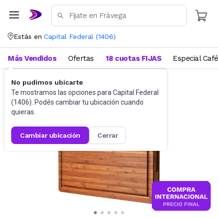
Estás en
Capital Federal
(
1406
)
Más Vendidos
Ofertas
18 cuotas FIJAS
Especial Caf
No pudimos ubicarte
Utensilios de cocina
Tablas
Te mostramos las opciones para
Capital Federal
(
1406
). Podés cambiar tu ubicación cuando
quieras.
cambiar ubicación
cerrar