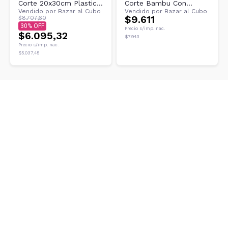
Corte 20x30cm Plastico
Corte Bambu Con
Vendido por
Bazar al Cubo
Vendido por
Bazar al Cubo
Rectangular YY3353
Agarre 32x22 Cm
$9.611
$8.707,60
Negro
YY0353
30
Precio s/imp. nac.
$6.095,32
$7.943
Precio s/imp. nac.
$5.037,45